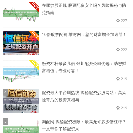
在哪炒股正规 股票配资安全吗？风险揭秘与防
范指南
227
10倍股票配资 堆财网：您的财富增长加速器！
222
融资杠杆最多几倍 银川配资公司优选：助您财
富增值，专业可靠！
219
4
配资最大平台圳热线 揭秘配资炒股网站：高风
险背后的投资真相与
219
5
淘配网 揭秘配资极限：最高允许多少倍杠杆？
一文带你了解配资风